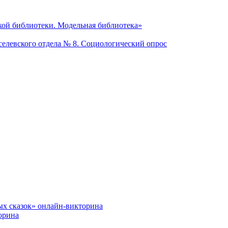
кой библиотеки. Модельная библиотека»
селевского отдела № 8. Социологический опрос
ых сказок» онлайн-викторина
орина