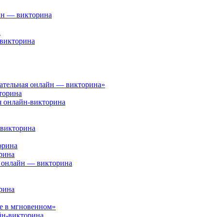
йн — викторина
а
 викторина
ательная онлайн — викторина»
торина
я онлайн-викторина
-викторина
орина
рина
— онлайн — викторина
рина
ое в мгновенном»
айн-викторина