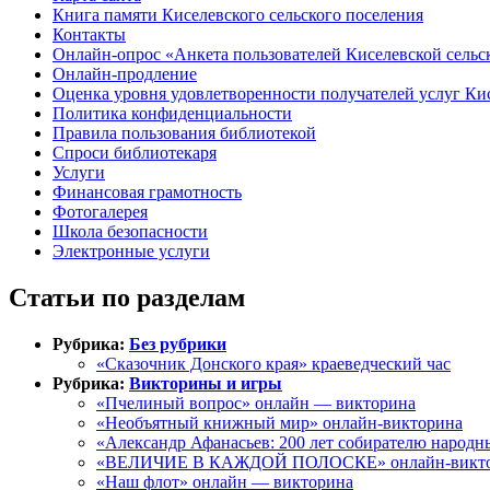
Книга памяти Киселевского сельского поселения
Контакты
Онлайн-опрос «Анкета пользователей Киселевской сельс
Онлайн-продление
Оценка уровня удовлетворенности получателей услуг Ки
Политика конфиденциальности
Правила пользования библиотекой
Спроси библиотекаря
Услуги
Финансовая грамотность
Фотогалерея
Школа безопасности
Электронные услуги
Статьи по разделам
Рубрика:
Без рубрики
«Сказочник Донского края» краеведческий час
Рубрика:
Викторины и игры
«Пчелиный вопрос» онлайн — викторина
«Необъятный книжный мир» онлайн-викторина
«Александр Афанасьев: 200 лет собирателю народн
«ВЕЛИЧИЕ В КАЖДОЙ ПОЛОСКЕ» онлайн-викт
«Наш флот» онлайн — викторина