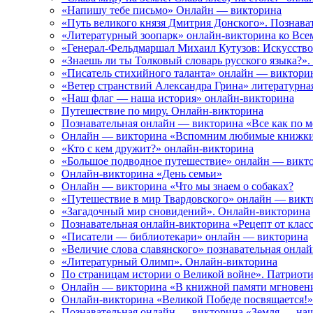
«Напишу тебе письмо» Онлайн — викторина
«Путь великого князя Дмитрия Донского». Познава
«Литературный зоопарк» онлайн-викторина ко Вс
«Генерал-Фельдмаршал Михаил Кутузов: Искусство
«Знаешь ли ты Толковый словарь русского языка?»
«Писатель стихийного таланта» онлайн — виктори
«Ветер странствий Александра Грина» литературна
«Наш флаг — наша история» онлайн-викторина
Путешествие по миру. Онлайн-викторина
Познавательная онлайн — викторина «Все как по м
Онлайн — викторина «Вспомним любимые книжк
«Кто с кем дружит?» онлайн-викторина
«Большое подводное путешествие» онлайн — викт
Онлайн-викторина «День семьи»
Онлайн — викторина «Что мы знаем о собаках?
«Путешествие в мир Твардовского» онлайн — викт
«Загадочный мир сновидений». Онлайн-викторина
Познавательная онлайн-викторина «Рецепт от класс
«Писатели — библиотекари» онлайн — викторина
«Величие слова славянского» познавательная онла
«Литературный Олимп». Онлайн-викторина
По страницам истории о Великой войне». Патриот
Онлайн — викторина «В книжной памяти мгновен
Онлайн-викторина «Великой Победе посвящается!»
Познавательная онлайн — викторина «Земля — на