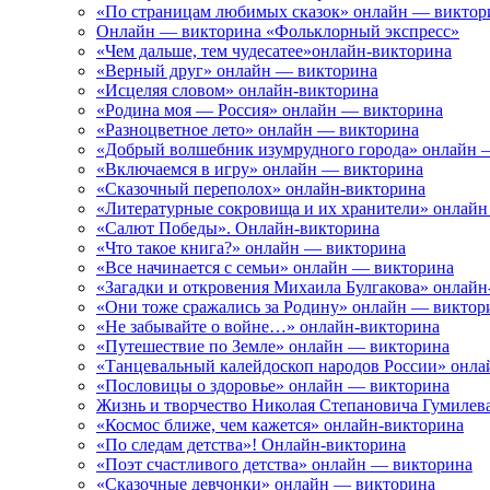
«По страницам любимых сказок» онлайн — виктор
Онлайн — викторина «Фольклорный экспресс»
«Чем дальше, тем чудесатее»онлайн-викторина
«Верный друг» онлайн — викторина
«Исцеляя словом» онлайн-викторина
«Родина моя — Россия» онлайн — викторина
«Разноцветное лето» онлайн — викторина
«Добрый волшебник изумрудного города» онлайн 
«Включаемся в игру» онлайн — викторина
«Сказочный переполох» онлайн-викторина
«Литературные сокровища и их хранители» онлай
«Салют Победы». Онлайн-викторина
«Что такое книга?» онлайн — викторина
«Все начинается с семьи» онлайн — викторина
«Загадки и откровения Михаила Булгакова» онлайн
«Они тоже сражались за Родину» онлайн — виктор
«Не забывайте о войне…» онлайн-викторина
«Путешествие по Земле» онлайн — викторина
«Танцевальный калейдоскоп народов России» онла
«Пословицы о здоровье» онлайн — викторина
Жизнь и творчество Николая Степановича Гумилев
«Космос ближе, чем кажется» онлайн-викторина
«По следам детства»! Онлайн-викторина
«Поэт счастливого детства» онлайн — викторина
«Сказочные девчонки» онлайн — викторина