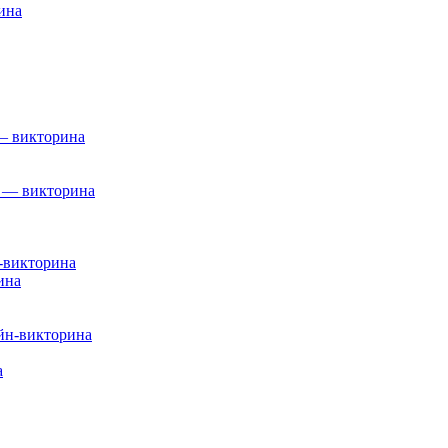
ина
— викторина
н — викторина
-викторина
ина
йн-викторина
а