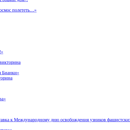
космос полететь…»
!»
-викторина
я Бианки»
торина
ва»
тавка к Международному дню освобождения узников фашистски