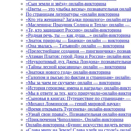
«Сын земли и звёзд» онлайн-викторина
«Цветы — это улыбка весны» познавательная онла
По страницам литературы «онлайн викторина
«Кто эта женщина? Загадки прошлого» онлайн-игр
«Масленица: Праздник Солнца и Тепла» онлайн —
«Те, кто защищают Россию» онлайн-викторина
«Родная речь, ты — как душа…» онлайн-викторина
«Знаток природы — Бианки» онлайн — викторина
«Она звалась — Татьяной» онлайн — викторина
«Прелестнейшие создания — пингвинчики» познав
«Атаман Платов: герой Дона и России» онлайн-вик
«Неукротимый дух Джека Лондона» познавательна
«Тайны лесной красавицы» онлайн — викторина
«Знатоки нового года» онлайн-викторина
«Галопом и рысью по фактам и страницам» онлайн
«Мы за чаем не скучаем» онлайн — викторина
«История героизма: имена и награды» онлайн-викт
«Мы в ответе за тех, кого приручили»онлайн-викто
«Сыновья в книгах: Путешествие по страницам» 
«Михаил Ломоносов — гений мировой науки»
«Время открывать Тургенева» онлайн-викторина
«Узнай свои права!». Познавательная онлайн-викто
«Приключения Чиполлино». Онлайн-викторина
Онлайн-викторина «Бунин: искусство видеть вечн
«Слава миру на Земле! Слава хлебу на столе!» онл