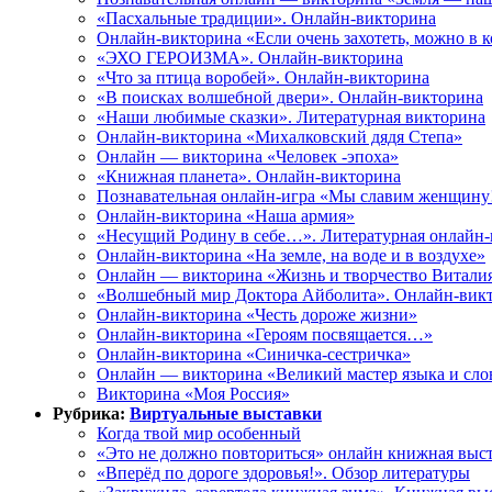
«Пасхальные традиции». Онлайн-викторина
Онлайн-викторина «Если очень захотеть, можно в 
«ЭХО ГЕРОИЗМА». Онлайн-викторина
«Что за птица воробей». Онлайн-викторина
«В поисках волшебной двери». Онлайн-викторина
«Наши любимые сказки». Литературная викторина
Онлайн-викторина «Михалковский дядя Степа»
Онлайн — викторина «Человек -эпоха»
«Книжная планета». Онлайн-викторина
Познавательная онлайн-игра «Мы славим женщину
Онлайн-викторина «Наша армия»
«Несущий Родину в себе…». Литературная онлайн
Онлайн-викторина «На земле, на воде и в воздухе»
Онлайн — викторина «Жизнь и творчество Витали
«Волшебный мир Доктора Айболита». Онлайн-вик
Онлайн-викторина «Честь дороже жизни»
Онлайн-викторина «Героям посвящается…»
Онлайн-викторина «Синичка-сестричка»
Онлайн — викторина «Великий мастер языка и сло
Викторина «Моя Россия»
Рубрика:
Виртуальные выставки
Когда твой мир особенный
«Это не должно повториться» онлайн книжная выс
«Вперёд по дороге здоровья!». Обзор литературы