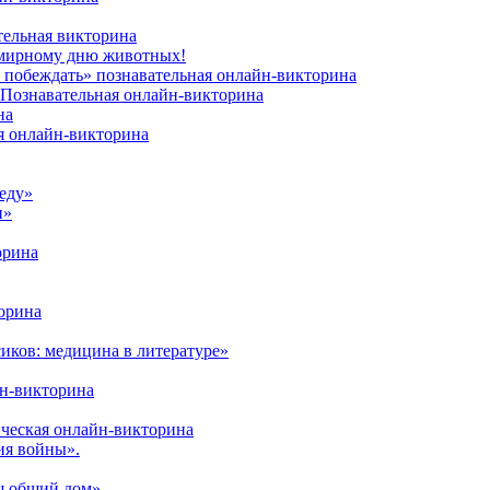
тельная викторина
емирному дню животных!
 побеждать» познавательная онлайн-викторина
. Познавательная онлайн-викторина
на
я онлайн-викторина
еду»
и»
орина
орина
иков: медицина в литературе»
йн-викторина
ическая онлайн-викторина
ия войны».
ш общий дом».