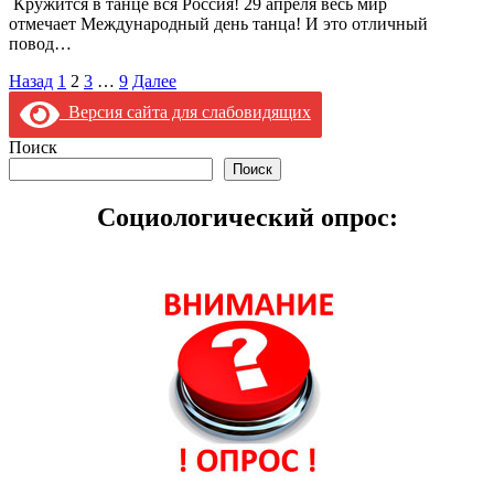
Кружится в танце вся Россия! 29 апреля весь мир
отмечает Международный день танца! И это отличный
повод…
Пагинация
Назад
1
2
3
…
9
Далее
записей
Версия сайта для слабовидящих
Поиск
Поиск
Социологический опрос: